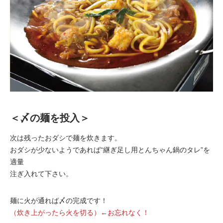
＜〆の麺を投入＞
次は残ったおダシで麺を炊きます。
おダシが少ないようであれば“継ぎ足し用とんちゃん鍋のタレ”を
適量
注ぎ入れて下さい。
麺に火が通れば〆の完成です！
（炊き上がったら火を切る）←お忘れなく！